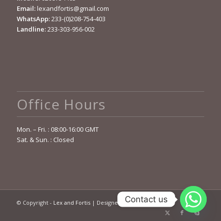
Email:
lexandfortis@gmail.com
WhatsApp:
233-(0)208-754-403
Landline:
233-303-956-002
Office Hours
Mon. – Fri. : 08:00-16:00 GMT
Sat. & Sun. : Closed
Contact us
© Copyright -
Lex and Fortis
| Designed by
OCELOT Sys. Ltd.