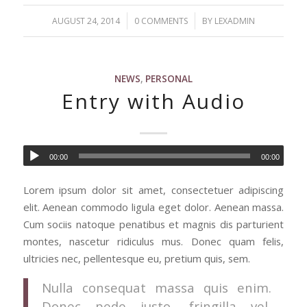
/
/
AUGUST 24, 2014
0 COMMENTS
BY
LEXADMIN
NEWS
,
PERSONAL
Entry with Audio
00:00
00:00
Lorem ipsum dolor sit amet, consectetuer adipiscing
elit. Aenean commodo ligula eget dolor. Aenean massa.
Cum sociis natoque penatibus et magnis dis parturient
montes, nascetur ridiculus mus. Donec quam felis,
ultricies nec, pellentesque eu, pretium quis, sem.
Nulla consequat massa quis enim.
Donec pede justo, fringilla vel,